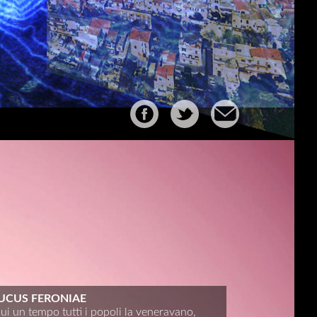
UCUS FERONIAE
ui un tempo tutti i popoli la veneravano,