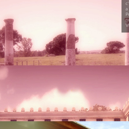
c
a 
P
n
V